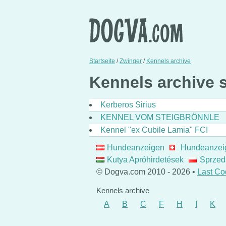
Startseite
/
Zwinger
/
Kennels archive
Kennels archive st
Kerberos Sirius
KENNEL VOM STEIGBRÖNNLE
Kennel "ex Cubile Lamia" FCI
Hundeanzeigen
Hundeanzei
Kutya Apróhirdetések
Sprzed
© Dogva.com 2010 - 2026 •
Last Co
Kennels archive
A
B
C
F
H
I
K