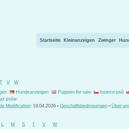
Direkt zum Inhalt wechseln
Startseite
Kleinanzeigen
Zwinger
Hund
T
V
W
gen
Hundeanzeigen
Puppies for sale
Inzerce psů
aż psów
de Modification
: 19.04.2026 •
Geschäftsbedingungen
•
Über un
L
M
S
T
V
W