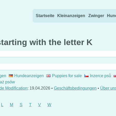
Direkt zum Inhalt wechseln
Startseite
Kleinanzeigen
Zwinger
Hund
arting with the letter K
gen
Hundeanzeigen
Puppies for sale
Inzerce psů
aż psów
de Modification
: 19.04.2026 •
Geschäftsbedingungen
•
Über un
L
M
S
T
V
W