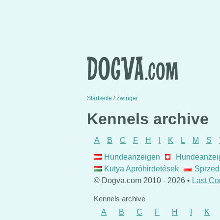
Startseite
/
Zwinger
Kennels archive
A
B
C
F
H
I
K
L
M
S
Hundeanzeigen
Hundeanzei
Kutya Apróhirdetések
Sprzed
© Dogva.com 2010 - 2026 •
Last Co
Kennels archive
A
B
C
F
H
I
K