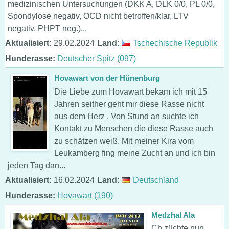
medizinischen Untersuchungen (DKK A, DLK 0/0, PL 0/0,
Spondylose negativ, OCD nicht betroffen/klar, LTV
negativ, PHPT neg.)...
Aktualisiert:
29.02.2024
Land:
Tschechische Republik
Hunderasse:
Deutscher Spitz (097)
Hovawart von der Hünenburg
Die Liebe zum Hovawart bekam ich mit 15
Jahren seither geht mir diese Rasse nicht
aus dem Herz . Von Stund an suchte ich
Kontakt zu Menschen die diese Rasse auch
zu schätzen weiß. Mit meiner Kira vom
Leukamberg fing meine Zucht an und ich bin
jeden Tag dan...
Aktualisiert:
16.02.2024
Land:
Deutschland
Hunderasse:
Hovawart (190)
Medzhal Ala
Ch züchte nun