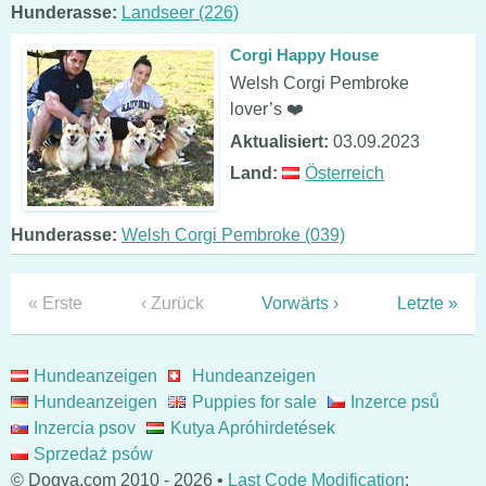
Hunderasse:
Landseer (226)
Corgi Happy House
Welsh Corgi Pembroke
lover’s ❤️
Aktualisiert:
03.09.2023
Land:
Österreich
Hunderasse:
Welsh Corgi Pembroke (039)
« Erste
‹ Zurück
Vorwärts ›
Letzte »
Hundeanzeigen
Hundeanzeigen
Hundeanzeigen
Puppies for sale
Inzerce psů
Inzercia psov
Kutya Apróhirdetések
Sprzedaż psów
© Dogva.com 2010 - 2026 •
Last Code Modification
: