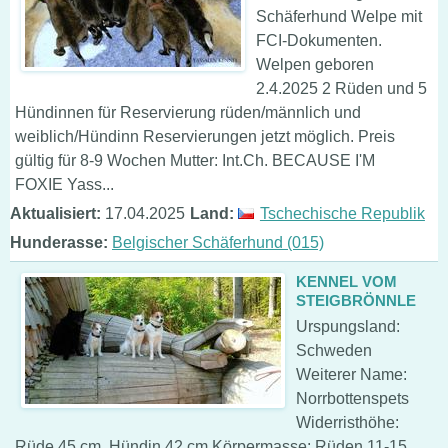
Schäferhund Welpe mit
FCI-Dokumenten.
Welpen geboren
2.4.2025 2 Rüden und 5
Hündinnen für Reservierung rüden/männlich und
weiblich/Hündinn Reservierungen jetzt möglich. Preis
gültig für 8-9 Wochen Mutter: Int.Ch. BECAUSE I'M
FOXIE Yass...
Aktualisiert:
17.04.2025
Land:
Tschechische Republik
Hunderasse:
Belgischer Schäferhund (015)
KENNEL VOM
STEIGBRÖNNLE
Urspungsland:
Schweden
Weiterer Name:
Norrbottenspets
Widerristhöhe:
Rüde 45 cm, Hündin 42 cm Körpermasse: Rüden 11-15