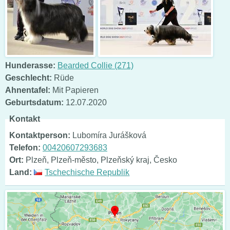
Hunderasse:
Bearded Collie (271)
Geschlecht:
Rüde
Ahnentafel:
Mit Papieren
Geburtsdatum:
12.07.2020
Kontakt
Kontaktperson:
Lubomíra Jurášková
Telefon:
00420607293683
Ort:
Plzeň, Plzeň-město, Plzeňský kraj, Česko
Land:
Tschechische Republik