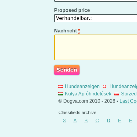
Proposed price
Nachricht
*
Hundeanzeigen
Hundeanzei
Kutya Apróhirdetések
Sprzed
© Dogva.com 2010 - 2026 •
Last Co
Classifieds archive
3
A
B
C
D
E
F