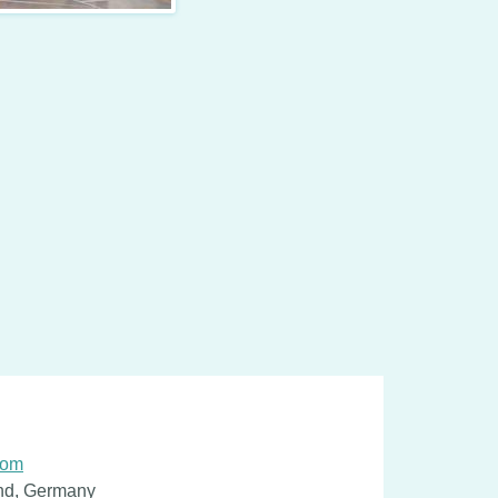
g
com
nd, Germany