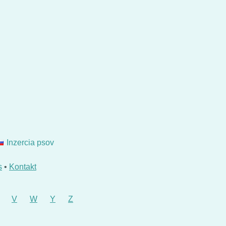
Inzercia psov
s
•
Kontakt
V
W
Y
Z