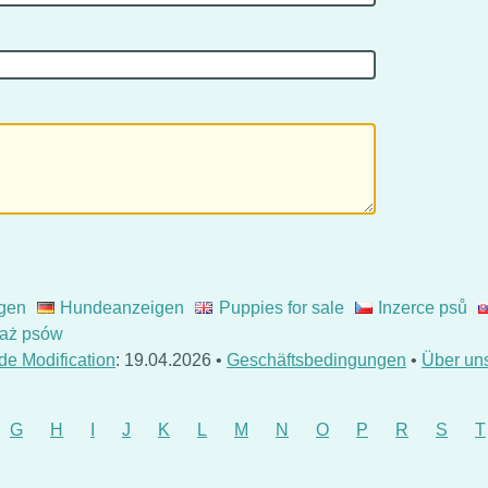
gen
Hundeanzeigen
Puppies for sale
Inzerce psů
aż psów
de Modification
: 19.04.2026 •
Geschäftsbedingungen
•
Über un
G
H
I
J
K
L
M
N
O
P
R
S
T