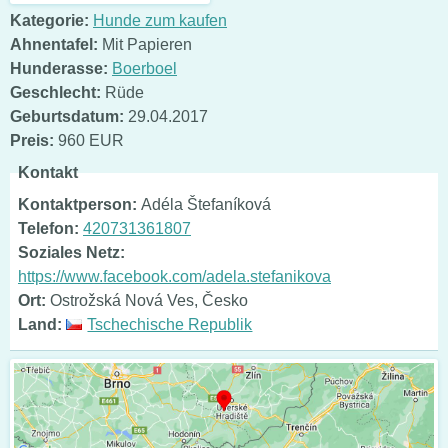
Kategorie:
Hunde zum kaufen
Ahnentafel:
Mit Papieren
Hunderasse:
Boerboel
Geschlecht:
Rüde
Geburtsdatum:
29.04.2017
Preis:
960 EUR
Kontakt
Kontaktperson:
Adéla Štefaníková
Telefon:
420731361807
Soziales Netz:
https://www.facebook.com/adela.stefanikova
Ort:
Ostrožská Nová Ves, Česko
Land:
Tschechische Republik