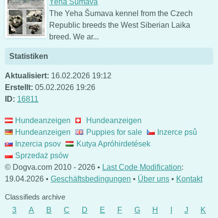
Yeha Šumava
The Yeha Šumava kennel from the Czech
Republic breeds the West Siberian Laika
breed. We ar...
Statistiken
Aktualisiert:
16.02.2026 19:12
Erstellt:
05.02.2026 19:26
ID:
16811
Hundeanzeigen
Hundeanzeigen
Hundeanzeigen
Puppies for sale
Inzerce psů
Inzercia psov
Kutya Apróhirdetések
Sprzedaż psów
© Dogva.com 2010 - 2026 •
Last Code Modification
:
19.04.2026 •
Geschäftsbedingungen
•
Über uns
•
Kontakt
Classifieds archive
3
A
B
C
D
E
F
G
H
I
J
K